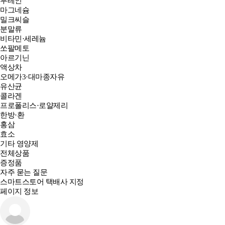
루테인
마그네슘
밀크씨슬
분말류
비타민·세레늄
쏘팔메토
아르기닌
액상차
오메가3·대마종자유
유산균
콜라겐
프로폴리스·로얄제리
한방·환
홍삼
효소
기타 영양제
전체상품
증정품
자주 묻는 질문
스마트스토어 택배사 지정
페이지 정보