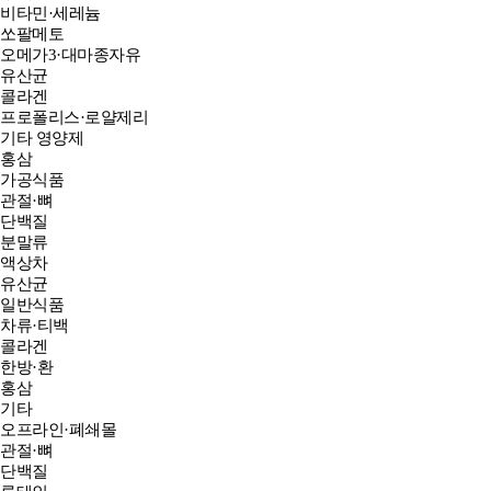
비타민·세레늄
쏘팔메토
오메가3·대마종자유
유산균
콜라겐
프로폴리스·로얄제리
기타 영양제
홍삼
가공식품
관절·뼈
단백질
분말류
액상차
유산균
일반식품
차류·티백
콜라겐
한방·환
홍삼
기타
오프라인·폐쇄몰
관절·뼈
단백질