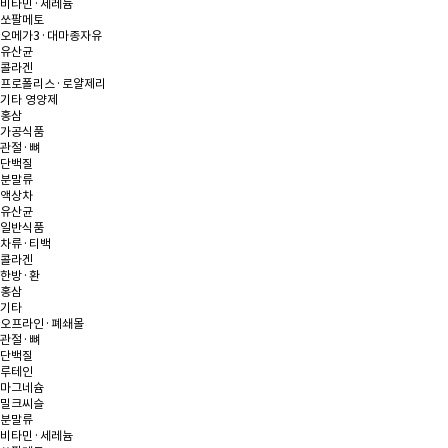
비타민·세레늄
쏘팔메토
오메가3·대마종자유
유산균
콜라겐
프로폴리스·로얄제리
기타 영양제
홍삼
가공식품
관절·뼈
단백질
분말류
액상차
유산균
일반식품
차류·티백
콜라겐
한방·환
홍삼
기타
오프라인·폐쇄몰
관절·뼈
단백질
루테인
마그네슘
밀크씨슬
분말류
비타민·세레늄