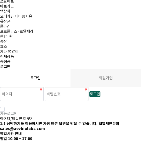
쏘팔메토
아르기닌
액상차
오메가3·대마종자유
유산균
콜라겐
프로폴리스·로얄제리
한방·환
홍삼
효소
기타 영양제
전체상품
증정품
로그인
로그인
회원가입
로그인
자동로그인
아이디/비밀번호 찾기
1:1 상담하기를 이용하시면 가장 빠른 답변을 받을 수 있습니다.
협업제안문의
sales@aevbiolabs.com
영업시간 안내
평일 10:00 ~ 17:00