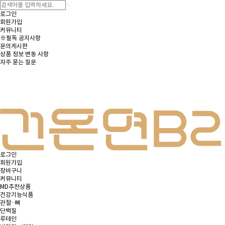
로그인
회원가입
커뮤니티
※필독 공지사항
문의게시판
상품 정보 변동 사항
자주 묻는 질문
로그인
회원가입
장바구니
커뮤니티
MD추천상품
건강기능식품
관절·뼈
단백질
루테인