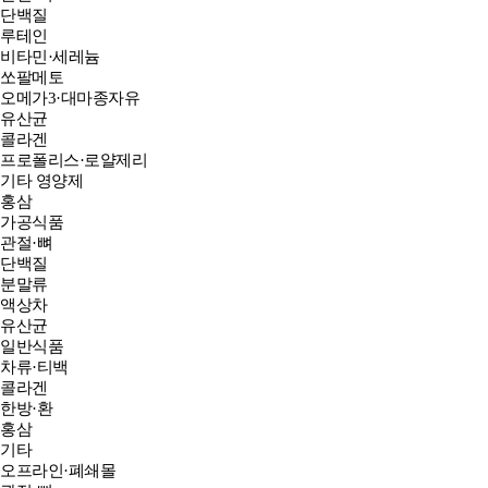
단백질
루테인
비타민·세레늄
쏘팔메토
오메가3·대마종자유
유산균
콜라겐
프로폴리스·로얄제리
기타 영양제
홍삼
가공식품
관절·뼈
단백질
분말류
액상차
유산균
일반식품
차류·티백
콜라겐
한방·환
홍삼
기타
오프라인·폐쇄몰