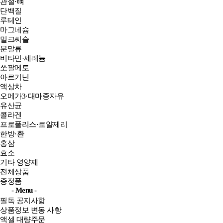
관절·뼈
단백질
루테인
마그네슘
밀크씨슬
분말류
비타민·세레늄
쏘팔메토
아르기닌
액상차
오메가3·대마종자유
유산균
콜라겐
프로폴리스·로얄제리
한방·환
홍삼
효소
기타 영양제
전체상품
증정품
- Menu -
필독 공지사항
상품정보 변동 사항
액셀 대량주문