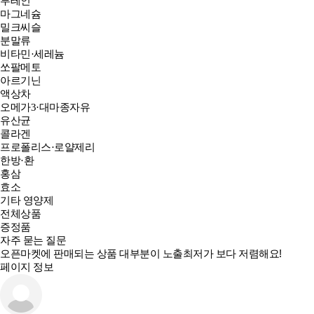
루테인
마그네슘
밀크씨슬
분말류
비타민·세레늄
쏘팔메토
아르기닌
액상차
오메가3·대마종자유
유산균
콜라겐
프로폴리스·로얄제리
한방·환
홍삼
효소
기타 영양제
전체상품
증정품
자주 묻는 질문
오픈마켓에 판매되는 상품 대부분이 노출최저가 보다 저렴해요!
페이지 정보