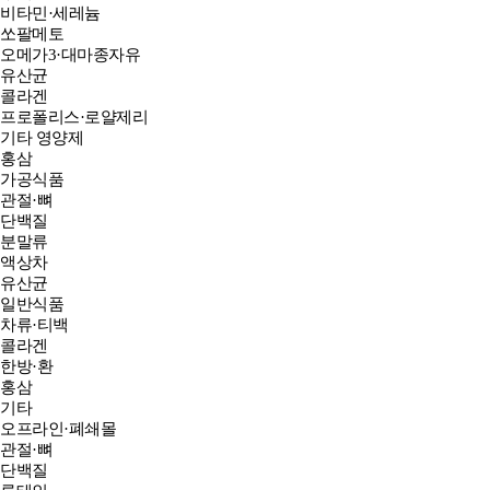
비타민·세레늄
쏘팔메토
오메가3·대마종자유
유산균
콜라겐
프로폴리스·로얄제리
기타 영양제
홍삼
가공식품
관절·뼈
단백질
분말류
액상차
유산균
일반식품
차류·티백
콜라겐
한방·환
홍삼
기타
오프라인·폐쇄몰
관절·뼈
단백질