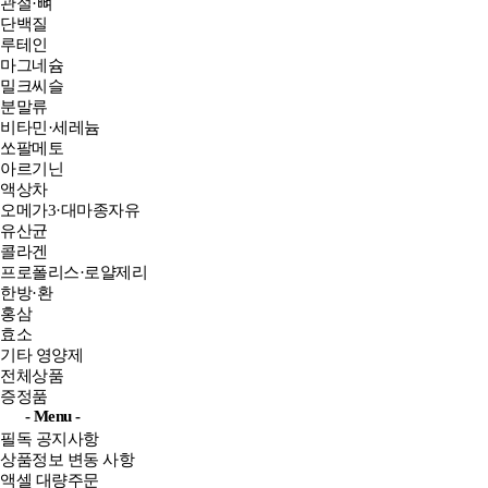
관절·뼈
단백질
루테인
마그네슘
밀크씨슬
분말류
비타민·세레늄
쏘팔메토
아르기닌
액상차
오메가3·대마종자유
유산균
콜라겐
프로폴리스·로얄제리
한방·환
홍삼
효소
기타 영양제
전체상품
증정품
- Menu -
필독 공지사항
상품정보 변동 사항
액셀 대량주문