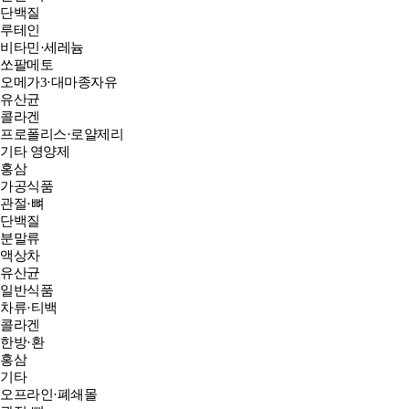
단백질
루테인
비타민·세레늄
쏘팔메토
오메가3·대마종자유
유산균
콜라겐
프로폴리스·로얄제리
기타 영양제
홍삼
가공식품
관절·뼈
단백질
분말류
액상차
유산균
일반식품
차류·티백
콜라겐
한방·환
홍삼
기타
오프라인·폐쇄몰