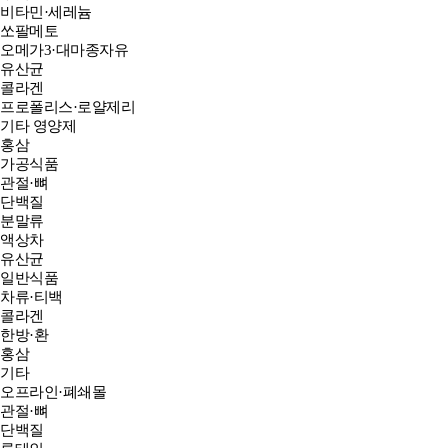
비타민·세레늄
쏘팔메토
오메가3·대마종자유
유산균
콜라겐
프로폴리스·로얄제리
기타 영양제
홍삼
가공식품
관절·뼈
단백질
분말류
액상차
유산균
일반식품
차류·티백
콜라겐
한방·환
홍삼
기타
오프라인·폐쇄몰
관절·뼈
단백질