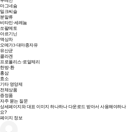
루테인
마그네슘
밀크씨슬
분말류
비타민·세레늄
쏘팔메토
아르기닌
액상차
오메가3·대마종자유
유산균
콜라겐
프로폴리스·로얄제리
한방·환
홍삼
효소
기타 영양제
전체상품
증정품
자주 묻는 질문
상세페이지와 대표 이미지 하나하나 다운로드 받아서 사용해야하나
요?
페이지 정보