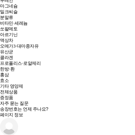
루테인
마그네슘
밀크씨슬
분말류
비타민·세레늄
쏘팔메토
아르기닌
액상차
오메가3·대마종자유
유산균
콜라겐
프로폴리스·로얄제리
한방·환
홍삼
효소
기타 영양제
전체상품
증정품
자주 묻는 질문
송장번호는 언제 주나요?
페이지 정보