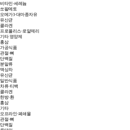
비타민·세레늄
쏘팔메토
오메가3·대마종자유
유산균
콜라겐
프로폴리스·로얄제리
기타 영양제
홍삼
가공식품
관절·뼈
단백질
분말류
액상차
유산균
일반식품
차류·티백
콜라겐
한방·환
홍삼
기타
오프라인·폐쇄몰
관절·뼈
단백질